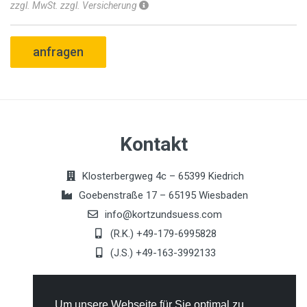
zzgl. MwSt. zzgl. Versicherung
anfragen
Kontakt
Klosterbergweg 4c – 65399 Kiedrich
Goebenstraße 17 – 65195 Wiesbaden
info@kortzundsuess.com
(R.K.) +49-179-6995828
(J.S.) +49-163-3992133
Allgemeines
Um unsere Webseite für Sie optimal zu