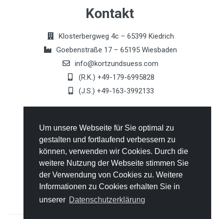
Kontakt
Klosterbergweg 4c – 65399 Kiedrich
Goebenstraße 17 – 65195 Wiesbaden
info@kortzundsuess.com
(R.K.) +49-179-6995828
(J.S.) +49-163-3992133
Allgemeines
Um unsere Webseite für Sie optimal zu
gestalten und fortlaufend verbessern zu
Kontakt
können, verwenden wir Cookies. Durch die
AGB's
weitere Nutzung der Webseite stimmen Sie
Datenschutz
der Verwendung von Cookies zu. Weitere
Impressum
Informationen zu Cookies erhalten Sie in
unserer
Datenschutzerklärung