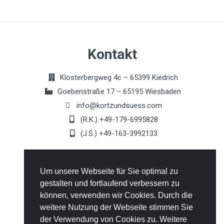
Kontakt
Klosterbergweg 4c – 65399 Kiedrich
Goebenstraße 17 – 65195 Wiesbaden
info@kortzundsuess.com
(R.K.) +49-179-6995828
(J.S.) +49-163-3992133
Allgemeines
Um unsere Webseite für Sie optimal zu
gestalten und fortlaufend verbessern zu
Kontakt
können, verwenden wir Cookies. Durch die
AGB's
weitere Nutzung der Webseite stimmen Sie
Datenschutz
der Verwendung von Cookies zu. Weitere