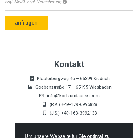
zzgl. MwSt. zzgl. Versicherung
anfragen
Kontakt
Klosterbergweg 4c – 65399 Kiedrich
Goebenstraße 17 – 65195 Wiesbaden
info@kortzundsuess.com
(R.K.) +49-179-6995828
(J.S.) +49-163-3992133
Allgemeines
Um unsere Webseite für Sie optimal zu